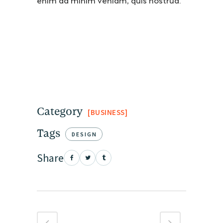
enim ad minim veniam, quis nostrud.
Category
BUSINESS
Tags
DESIGN
Share